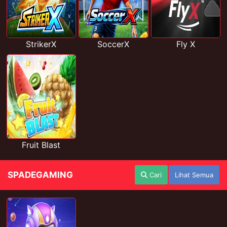
StrikerX
SoccerX
Fly X
Fruit Blast
SPADEGAMING
Cari
Lihat Semua