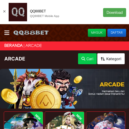
×
QQ88BET
Download
QQ88BET Mobile App
MASUK
DAFTAR
ARCADE
BERANDA
ARCADE
Cari
Kategori
NEW
NEW