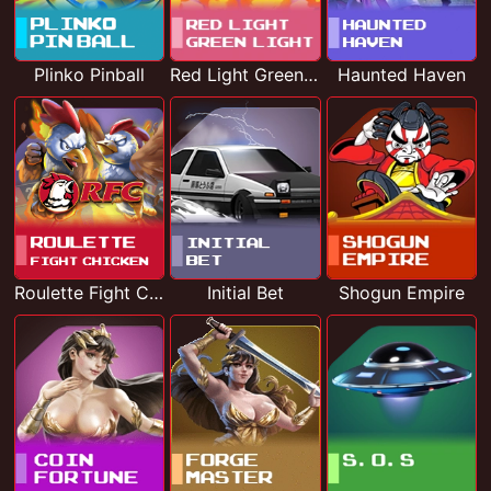
Plinko Pinball
Red Light Green Light
Haunted Haven
Roulette Fight Chicken
Initial Bet
Shogun Empire