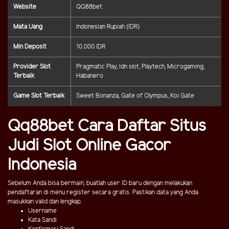
Website
QQ88bet
Mata Uang
Indonesian Rupiah (IDR)
Min Deposit
10.000 IDR
Provider Slot
Pragmatic Play, Idn slot, Playtech, Microgaming,
Terbaik
Habanero
Game Slot Terbaik
Sweet Bonanza, Gate of Olympus, Koi Gate
Qq88bet Cara Daftar Situs
Judi Slot Online Gacor
Indonesia
Sebelum Anda bisa bermain, buatlah user ID baru dengan melakukan
pendaftaran di menu register secara gratis. Pastikan data yang Anda
masukkan valid dan lengkap.
Username
Kata Sandi