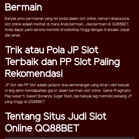
Bermain
Banyak jenis permainan yang tersedia dalam slot online, namun rahasia pola
slot online adalah melihat di mana Anda bermain. Jika bermain di QQ88BET,
Anda dapat yakin karena memiliki kredibilitas tinggi dengan transaksi cepat
dan aman.
Trik atau Pola JP Slot
Terbaik dan PP Slot Paling
Rekomendasi
JP Slot dan PP Slot adalah jackpot atau kemenangan yang dicari oleh banyak
orang demi mendapatkan gacor dalam bermain slot online. Game Pragmatic
Play seperti Sweet Bonanza, Sugar Rush, dan banyak lagi memiliki peluang JP
yang tinggi di QQ88BET.
Tentang Situs Judi Slot
Online QQ88BET