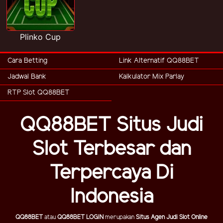
Plinko Cup
Cara Betting
Link Alternatif QQ88BET
Jadwal Bank
Kalkulator Mix Parlay
RTP Slot QQ88BET
QQ88BET Situs Judi
Slot Terbesar dan
Terpercaya Di
Indonesia
QQ88BET
atau
QQ88BET LOGIN
merupakan
Situs Agen Judi Slot Online