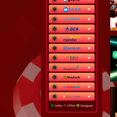
Online
Offline
Gangguan