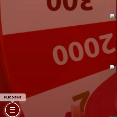
KLIK DISINI!