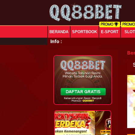
PROMO
PROM
BERANDA
SPORTBOOK
E-SPORT
SLO
Info :
Selamat Datang Di QQ88B
Be