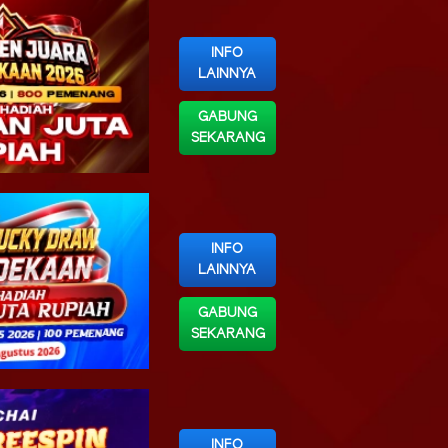
INFO
LAINNYA
GABUNG
SEKARANG
INFO
LAINNYA
GABUNG
SEKARANG
INFO